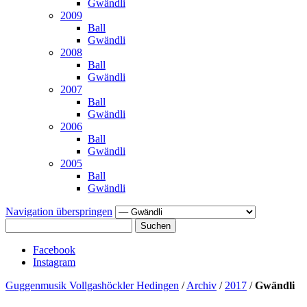
Gwändli
2009
Ball
Gwändli
2008
Ball
Gwändli
2007
Ball
Gwändli
2006
Ball
Gwändli
2005
Ball
Gwändli
Navigation überspringen
Suchen
Facebook
Instagram
Guggenmusik Vollgashöckler Hedingen
/
Archiv
/
2017
/
Gwändli