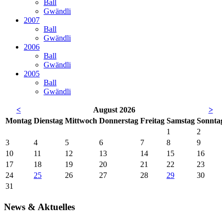
Ball
Gwändli
2007
Ball
Gwändli
2006
Ball
Gwändli
2005
Ball
Gwändli
<
August 2026
>
Mo
ntag
Di
enstag
Mi
ttwoch
Do
nnerstag
Fr
eitag
Sa
mstag
So
nnta
1
2
3
4
5
6
7
8
9
10
11
12
13
14
15
16
17
18
19
20
21
22
23
24
25
26
27
28
29
30
31
News & Aktuelles