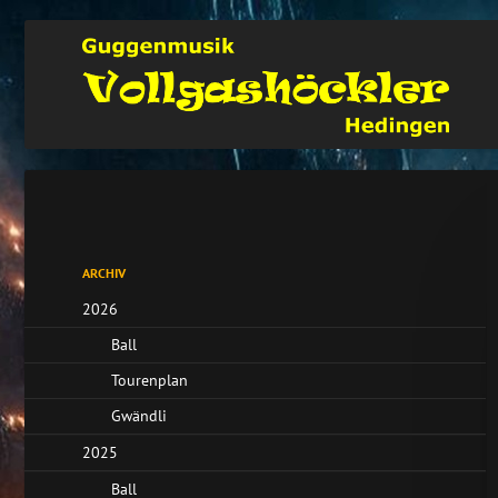
Naviga
übers
Navigation
ARCHIV
überspringen
2026
Ball
Tourenplan
Gwändli
2025
Ball