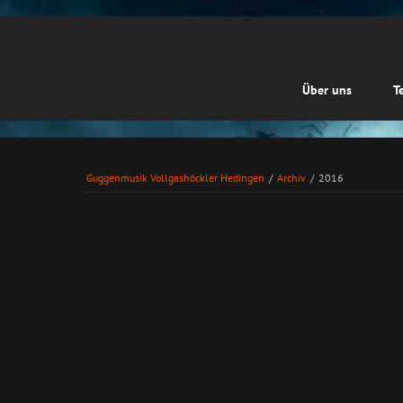
Navigation
Über uns
T
überspringen
tion
pringen
Guggenmusik Vollgashöckler Hedingen
/
Archiv
/
2016